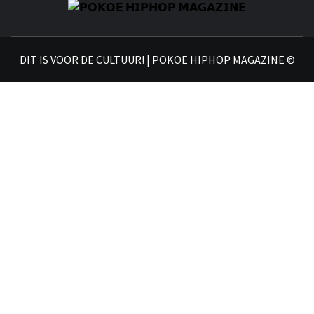
𝗣
𝗛𝗜
DIT IS VOOR DE CULTUUR! | POKOE HIPHOP MAGAZINE ©
𝗠𝗔𝗚