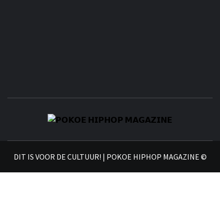
𝗣
𝗛𝗜
DIT IS VOOR DE CULTUUR! | POKOE HIPHOP MAGAZINE ©
𝗠𝗔𝗚