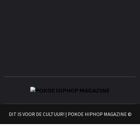
𝗣
𝗛𝗜
DIT IS VOOR DE CULTUUR! | POKOE HIPHOP MAGAZINE ©
𝗠𝗔𝗚