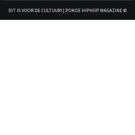
𝗛𝗜
DIT IS VOOR DE CULTUUR! | POKOE HIPHOP MAGAZINE ©
𝗠𝗔𝗚