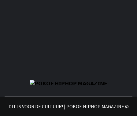
𝗣
𝗛𝗜
DIT IS VOOR DE CULTUUR! | POKOE HIPHOP MAGAZINE ©
𝗠𝗔𝗚