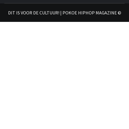
𝗛𝗜
DIT IS VOOR DE CULTUUR! | POKOE HIPHOP MAGAZINE ©
𝗠𝗔𝗚