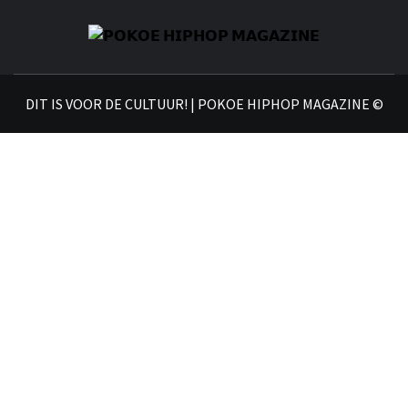
𝗣
𝗛𝗜
DIT IS VOOR DE CULTUUR! | POKOE HIPHOP MAGAZINE ©
𝗠𝗔𝗚