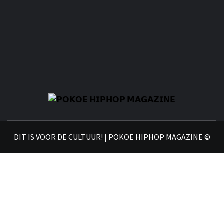
𝗣
𝗛𝗜
DIT IS VOOR DE CULTUUR! | POKOE HIPHOP MAGAZINE ©
𝗠𝗔𝗚