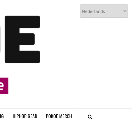
𝗣𝗢𝗞𝗢𝗘
𝗛𝗜𝗣𝗛𝗢𝗣
𝗠𝗔𝗚𝗔𝗭𝗜𝗡𝗘
IG
HIPHOP GEAR
POKOE MERCH