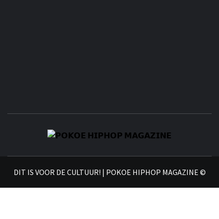
𝗣
𝗛𝗜
DIT IS VOOR DE CULTUUR! | POKOE HIPHOP MAGAZINE ©
𝗠𝗔𝗚