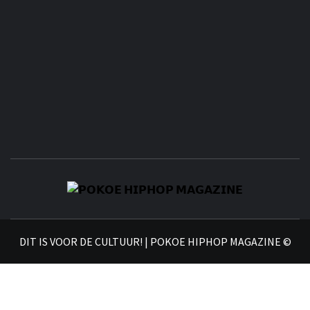
𝗣
𝗛𝗜
DIT IS VOOR DE CULTUUR! | POKOE HIPHOP MAGAZINE ©
𝗠𝗔𝗚