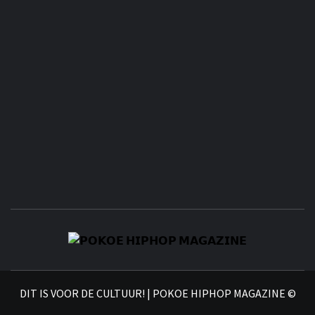
𝗣
𝗛𝗜
DIT IS VOOR DE CULTUUR! | POKOE HIPHOP MAGAZINE ©