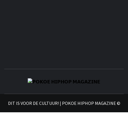
𝗣
𝗛𝗜
DIT IS VOOR DE CULTUUR! | POKOE HIPHOP MAGAZINE ©
𝗠𝗔𝗚