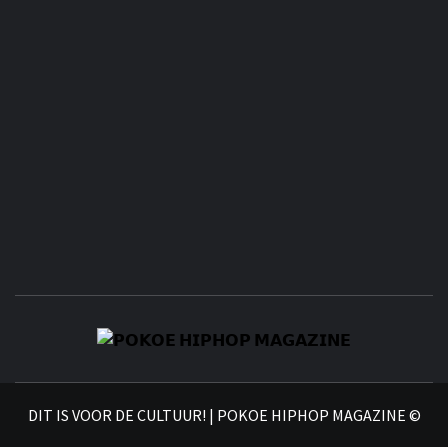
𝗣
𝗛𝗜
DIT IS VOOR DE CULTUUR! | POKOE HIPHOP MAGAZINE ©
𝗠𝗔𝗚