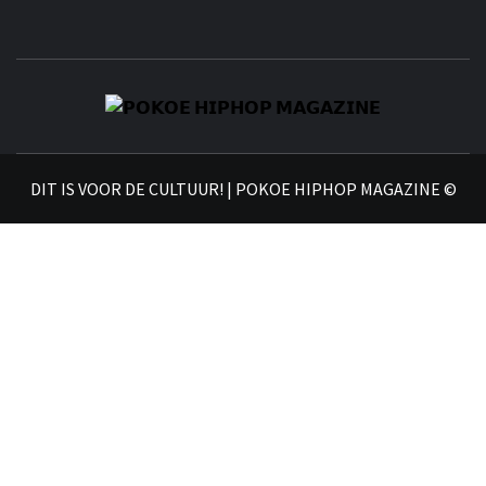
𝗣
𝗛𝗜
DIT IS VOOR DE CULTUUR! | POKOE HIPHOP MAGAZINE ©
𝗠𝗔𝗚