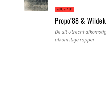
ALBUM / EP
Propo’88 & Wildel
De uit Utrecht afkomsti
afkomstige rapper