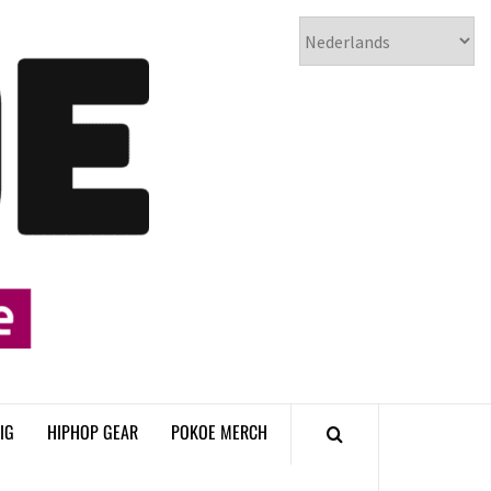
𝗣𝗢𝗞𝗢𝗘
𝗛𝗜𝗣𝗛𝗢𝗣
𝗠𝗔𝗚𝗔𝗭𝗜𝗡𝗘
IG
HIPHOP GEAR
POKOE MERCH