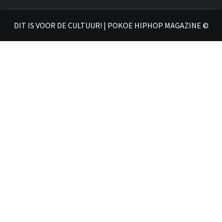
𝗛𝗜
DIT IS VOOR DE CULTUUR! | POKOE HIPHOP MAGAZINE ©
𝗠𝗔𝗚