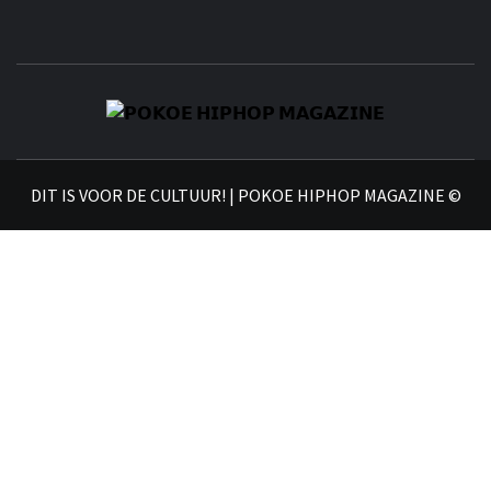
𝗣
𝗛𝗜
DIT IS VOOR DE CULTUUR! | POKOE HIPHOP MAGAZINE ©
𝗠𝗔𝗚