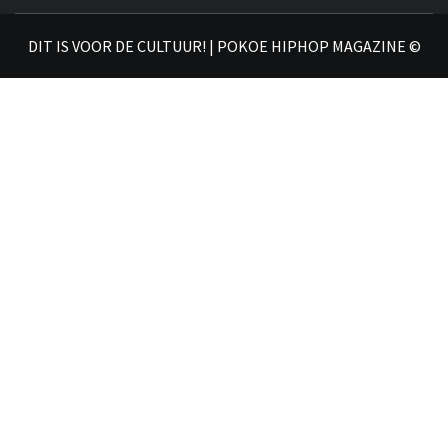
𝗛𝗜
DIT IS VOOR DE CULTUUR! | POKOE HIPHOP MAGAZINE ©
𝗠𝗔𝗚