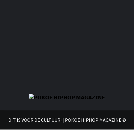
𝗣
𝗛𝗜
DIT IS VOOR DE CULTUUR! | POKOE HIPHOP MAGAZINE ©
𝗠𝗔𝗚