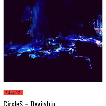
ALBUM / EP
Circle$ – Devilship