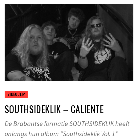
VIDEOCLIP
SOUTHSIDEKLIK – CALIENTE
De Brabantse formatie SOUTHSIDEKLIK heeft
onlangs hun album “Southsideklik Vol. 1”