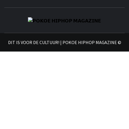
𝗣
𝗛𝗜
DIT IS VOOR DE CULTUUR! | POKOE HIPHOP MAGAZINE ©
𝗠𝗔𝗚