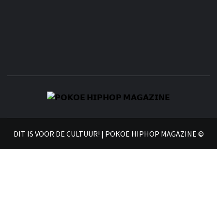
𝗣
𝗛𝗜
DIT IS VOOR DE CULTUUR! | POKOE HIPHOP MAGAZINE ©
𝗠𝗔𝗚