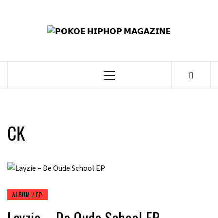
Skip
to
𝗣
content
𝗛𝗜
𝗠𝗔𝗚
Primary
Menu
CK
ALBUM / EP
Layzie – De Oude School EP