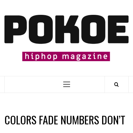
Skip
to
content

Primary
Menu
COLORS FADE NUMBERS DON’T