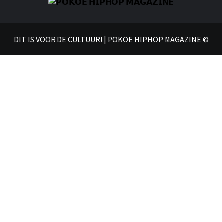
𝗣
𝗛𝗜
DIT IS VOOR DE CULTUUR! | POKOE HIPHOP MAGAZINE ©
𝗠𝗔𝗚