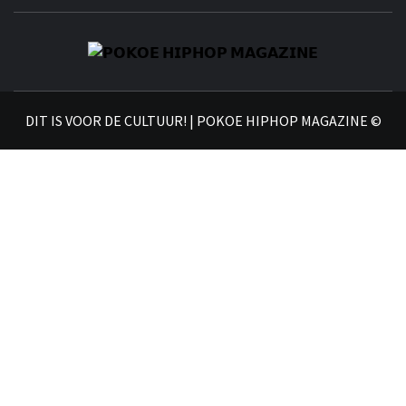
𝗣
𝗛𝗜
DIT IS VOOR DE CULTUUR! | POKOE HIPHOP MAGAZINE ©
𝗠𝗔𝗚