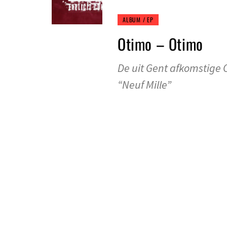
ALBUM / EP
Otimo – Otimo
De uit Gent afkomstige O
“Neuf Mille”