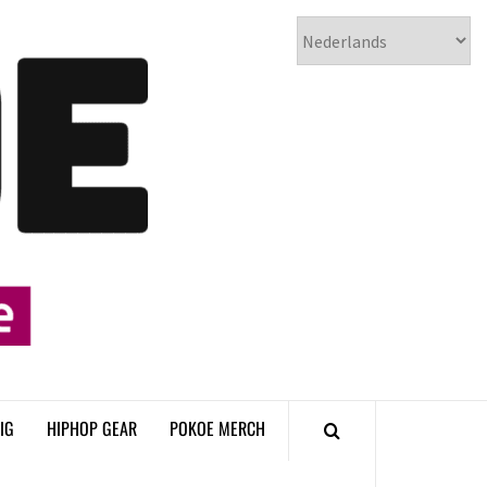
𝗣𝗢𝗞𝗢𝗘
𝗛𝗜𝗣𝗛𝗢𝗣
𝗠𝗔𝗚𝗔𝗭𝗜𝗡𝗘
IG
HIPHOP GEAR
POKOE MERCH