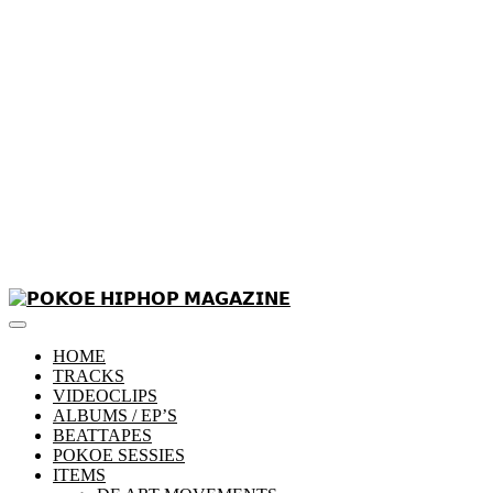
Skip
to
Primary
content
𝗣𝗢𝗞𝗢𝗘 𝗛𝗜𝗣𝗛𝗢𝗣 𝗠𝗔𝗚𝗔𝗭𝗜𝗡𝗘
Menu
HOME
TRACKS
VIDEOCLIPS
ALBUMS / EP’S
BEATTAPES
POKOE SESSIES
ITEMS