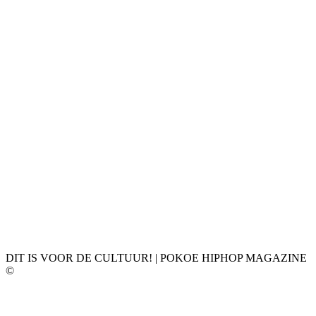
DIT IS VOOR DE CULTUUR! | POKOE HIPHOP MAGAZINE
©
𝗣𝗢𝗞𝗢𝗘 𝗛𝗜𝗣𝗛𝗢𝗣 𝗠𝗔𝗚𝗔𝗭𝗜𝗡𝗘