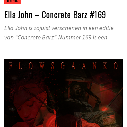
OVERIG
Ella John – Concrete Barz
#169
Ella John is zojuist verschenen in een editie
van “Concrete Barz”. Nummer 169 is een