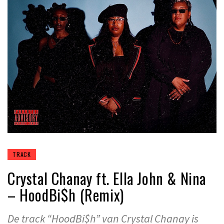
TRACK
Crystal Chanay ft. Ella John & Nina
– HoodBi$h (Remix)
De track “HoodBi$h” van Crystal Chanay is