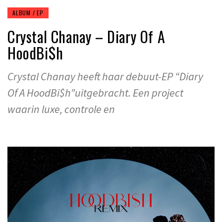
ALBUM / EP
Crystal Chanay – Diary Of A
HoodBi$h
Crystal Chanay heeft haar debuut-EP “Diary
Of A HoodBi$h”uitgebracht. Een project
waarin luxe, controle en