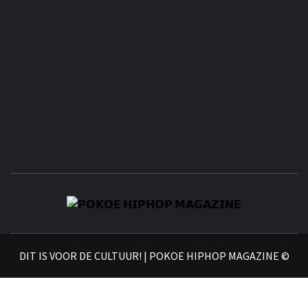
𝗣
𝗛𝗜
DIT IS VOOR DE CULTUUR! | POKOE HIPHOP MAGAZINE ©
𝗠𝗔𝗚