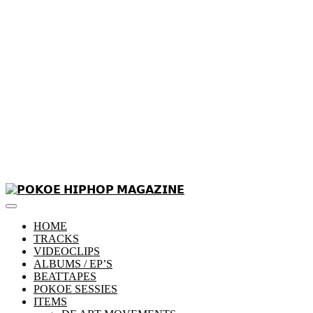
Skip
to
Primary
content
𝗣𝗢𝗞𝗢𝗘 𝗛𝗜𝗣𝗛𝗢𝗣 𝗠𝗔𝗚𝗔𝗭𝗜𝗡𝗘
Menu
HOME
TRACKS
VIDEOCLIPS
ALBUMS / EP’S
BEATTAPES
POKOE SESSIES
ITEMS