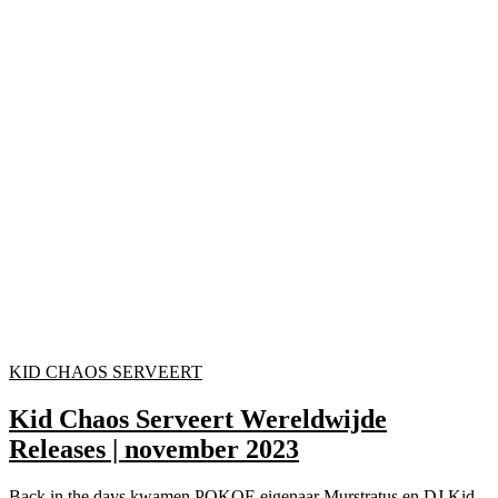
KID CHAOS SERVEERT
Kid Chaos Serveert Wereldwijde
Releases | november 2023
Back in the days kwamen POKOE eigenaar Murstratus en DJ Kid