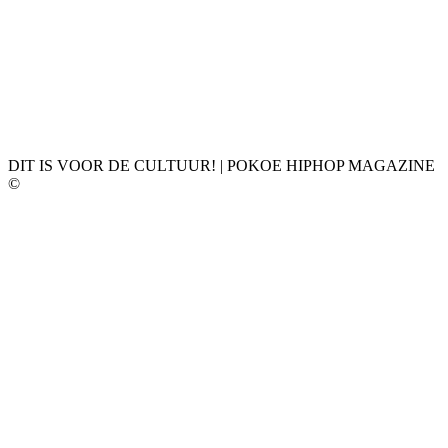
DIT IS VOOR DE CULTUUR! | POKOE HIPHOP MAGAZINE
©
𝗣𝗢𝗞𝗢𝗘 𝗛𝗜𝗣𝗛𝗢𝗣 𝗠𝗔𝗚𝗔𝗭𝗜𝗡𝗘