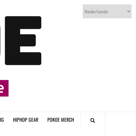
𝗣𝗢𝗞𝗢𝗘
𝗛𝗜𝗣𝗛𝗢𝗣
𝗠𝗔𝗚𝗔𝗭𝗜𝗡𝗘
IG
HIPHOP GEAR
POKOE MERCH