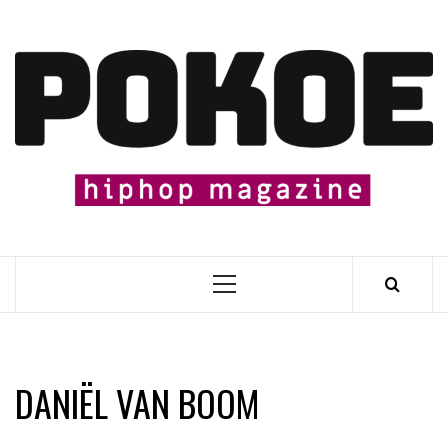
Skip
to
content

Primary
Menu
DANIËL VAN BOOM