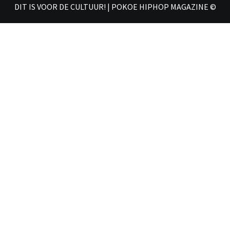
DIT IS VOOR DE CULTUUR! | POKOE HIPHOP MAGAZINE ©
𝗠𝗔𝗚