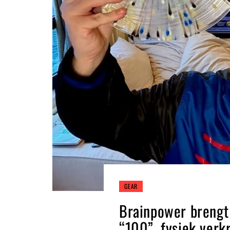
GEAR
Brainpower brengt
“100”, fysiek verk