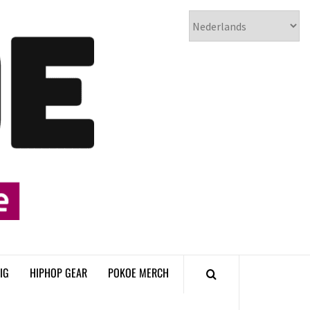
𝗣𝗢𝗞𝗢𝗘
𝗛𝗜𝗣𝗛𝗢𝗣
𝗠𝗔𝗚𝗔𝗭𝗜𝗡𝗘
IG
HIPHOP GEAR
POKOE MERCH