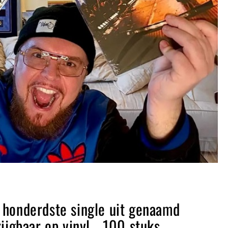
 honderdste single uit genaamd
rijgbaar op vinyl… 100 stuks