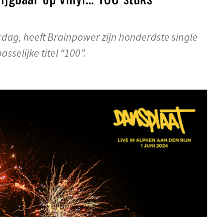
rdag, heeft Brainpower zijn honderdste single
sselijke titel “100”.