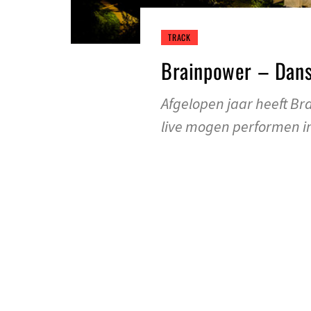
TRACK
Brainpower – Dansp
Afgelopen jaar heeft B
live mogen performen in