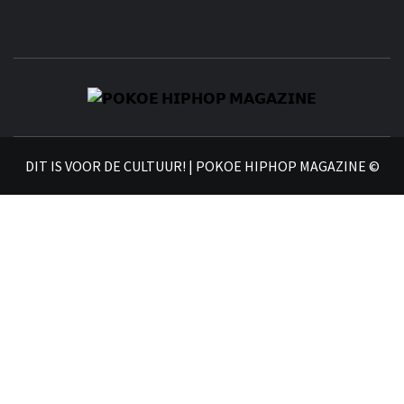
𝗣
𝗛𝗜
DIT IS VOOR DE CULTUUR! | POKOE HIPHOP MAGAZINE ©
𝗠𝗔𝗚