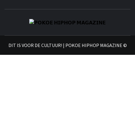
𝗣
𝗛𝗜
DIT IS VOOR DE CULTUUR! | POKOE HIPHOP MAGAZINE ©
𝗠𝗔𝗚