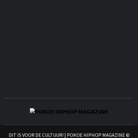
𝗣
𝗛𝗜
DIT IS VOOR DE CULTUUR! | POKOE HIPHOP MAGAZINE ©