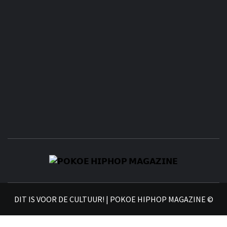
𝗣
𝗛𝗜
DIT IS VOOR DE CULTUUR! | POKOE HIPHOP MAGAZINE ©
𝗠𝗔𝗚