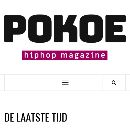
Skip
to
content

Primary
Menu
DE LAATSTE TIJD