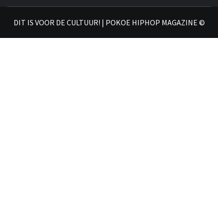
𝗛𝗜
DIT IS VOOR DE CULTUUR! | POKOE HIPHOP MAGAZINE ©
𝗠𝗔𝗚