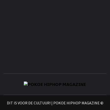
𝗣
𝗛𝗜
DIT IS VOOR DE CULTUUR! | POKOE HIPHOP MAGAZINE ©