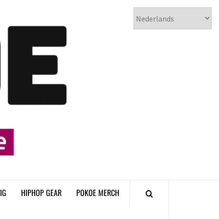
𝗣𝗢𝗞𝗢𝗘
𝗛𝗜𝗣𝗛𝗢𝗣
𝗠𝗔𝗚𝗔𝗭𝗜𝗡𝗘
IG
HIPHOP GEAR
POKOE MERCH