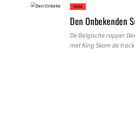
TRACK
Den Onbekenden So
De Belgische rapper D
met King Skam de track