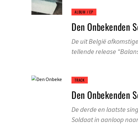
ALBUM / EP
Den Onbekenden So
De uit België afkomstig
tellende release “Balan
TRACK
Den Onbekenden So
De derde en laatste si
Soldaat in aanloop naa