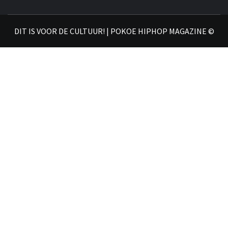
𝗛𝗜
DIT IS VOOR DE CULTUUR! | POKOE HIPHOP MAGAZINE ©
𝗠𝗔𝗚