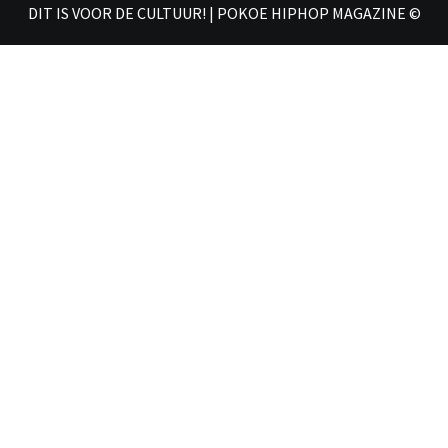
DIT IS VOOR DE CULTUUR! | POKOE HIPHOP MAGAZINE ©
𝗠𝗔𝗚