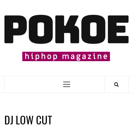
Skip
to
content

Primary
Menu
DJ LOW CUT