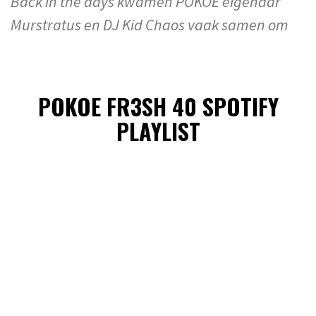
Back in the days kwamen POKOE eigenaar
Murstratus en DJ Kid Chaos vaak samen om
POKOE FR3SH 40 SPOTIFY
PLAYLIST