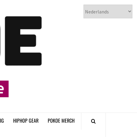
𝗣𝗢𝗞𝗢𝗘
𝗛𝗜𝗣𝗛𝗢𝗣
𝗠𝗔𝗚𝗔𝗭𝗜𝗡𝗘
IG
HIPHOP GEAR
POKOE MERCH