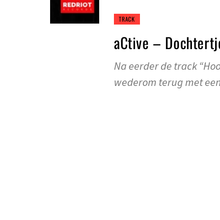
TRACK
aCtive – Dochtertj
Na eerder de track “Hoo
wederom terug met ee