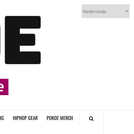
𝗣𝗢𝗞𝗢𝗘
𝗛𝗜𝗣𝗛𝗢𝗣
𝗠𝗔𝗚𝗔𝗭𝗜𝗡𝗘
IG
HIPHOP GEAR
POKOE MERCH