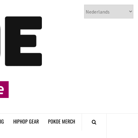
𝗣𝗢𝗞𝗢𝗘
𝗛𝗜𝗣𝗛𝗢𝗣
𝗠𝗔𝗚𝗔𝗭𝗜𝗡𝗘
IG
HIPHOP GEAR
POKOE MERCH