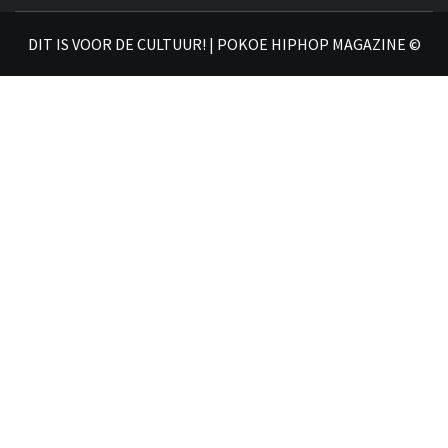
𝗛𝗜
DIT IS VOOR DE CULTUUR! | POKOE HIPHOP MAGAZINE ©
𝗠𝗔𝗚