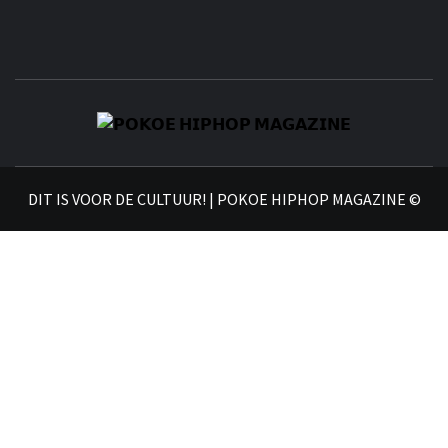
𝗣
𝗛𝗜
DIT IS VOOR DE CULTUUR! | POKOE HIPHOP MAGAZINE ©
𝗠𝗔𝗚