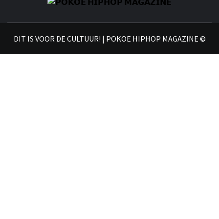
𝗣
𝗛𝗜
DIT IS VOOR DE CULTUUR! | POKOE HIPHOP MAGAZINE ©
𝗠𝗔𝗚