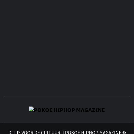
𝗣
𝗛𝗜
DIT IS VOOR DE CULTUUR! | POKOE HIPHOP MAGAZINE ©