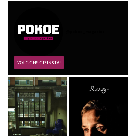
@
pokoe_magazine
VOLG ONS OP INSTA!