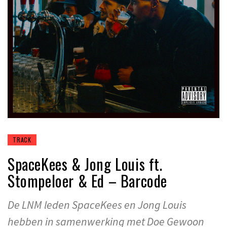
TRACK
SpaceKees & Jong Louis ft.
Stompeloer & Ed – Barcode
De LNM leden SpaceKees en Jong Louis
hebben in samenwerking met Doe Gewoon