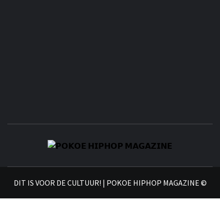
𝗣
𝗛𝗜
DIT IS VOOR DE CULTUUR! | POKOE HIPHOP MAGAZINE ©
𝗠𝗔𝗚