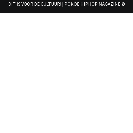
DIT IS VOOR DE CULTUUR! | POKOE HIPHOP MAGAZINE ©
𝗠𝗔𝗚